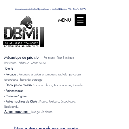
db.machinesindustrielles@gmail.com
/
contact@dbmi.fr
/
07 65 78 53 98
MENU
Mécanique de précision :
Fraiseuse - Tour à métaux -
Rectifieuse - Affûteuse - Mortaiseuse
Tôlerie :
rçage :
Perceuse à colonne, perceuse radiale, perceuse
- Pe
taraudeuse, banc de perçage
- Découpe de métaux :
Scie à rubans, Tronçonneuse, Cisaille
- Poinçonneuse
- Cintreuse à galets
- Autres machines de tôlerie :
Presse, Rouleuse, Encocheuse,
Backstand...
Autres machines :
Levage, Sableuse
Nos autres machines en vente