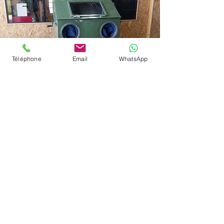
Téléphone
Email
WhatsApp
DIVERS
Nos autres machines en vente
Contactez-nous :
db.machinesindustrielles@gmail.com
/
contact@dbmi.fr
07 65 78 53 98
SASU DBMI - Société par actions simplifiée unipersonnelle au capital de
1000€