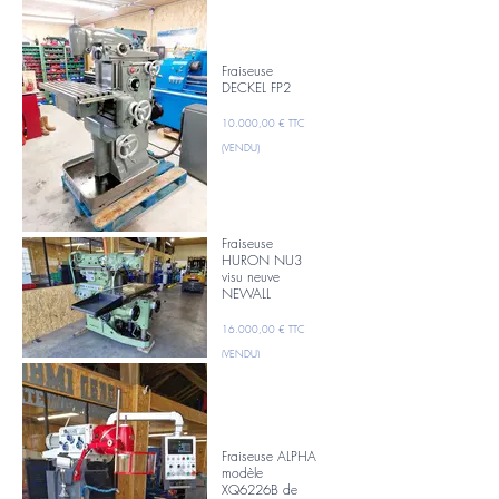
Fraiseuse
DECKEL FP2
10.000,00 € TTC
(VENDU)
Fraiseuse
HURON NU3
visu neuve
NEWALL
16.000,00 € TTC
(VENDU)
Fraiseuse ALPHA
modèle
XQ6226B de