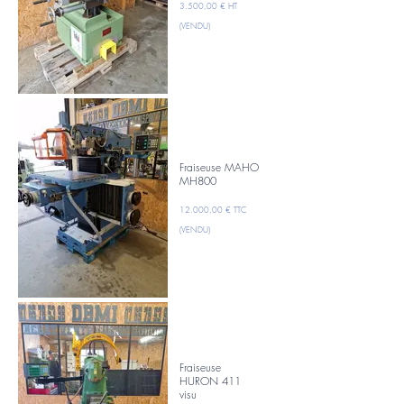
3.500,00 € HT
(VENDU)
Fraiseuse MAHO
MH800
12.000,00 € TTC
(VENDU)
Fraiseuse
HURON 411
visu