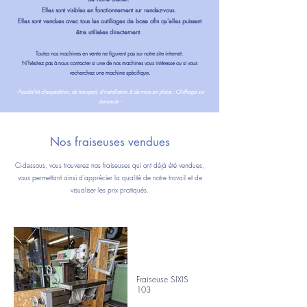
Elles sont visibles en fonctionnement sur rendez-vous.
Elles sont vendues avec tous les outillages de base afin qu'elles puissent
être utilisées directement.
Toutes nos machines en vente ne figurent pas sur notre site internet.
N'hésitez pas à nous contacter si une de nos machines vous intéresse ou si vous
recherchez une machine spécifique.
- Possibilité d'expédition, de transport, d'installation & de mise en place : Chiffrage sur
demande -
Nos fraiseuses vendues
Ci-dessous, vous trouverez nos fraiseuses qui ont déjà été vendues,
vous permettant ainsi d'apprécier la qualité de notre travail et de
visualiser les prix pratiqués.
Fraiseuse SIXIS
103