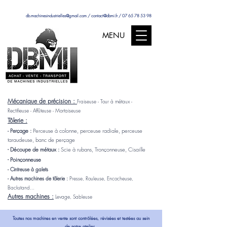
db.machinesindustrielles@gmail.com
/
contact@dbmi.fr
/
07 65 78 53 98
MENU
Mécanique de précision :
Fraiseuse - Tour à métaux -
Rectifieuse - Affûteuse - Mortaiseuse
Tôlerie :
rçage :
Perceuse à colonne, perceuse radiale, perceuse
- Pe
taraudeuse, banc de perçage
- Découpe de métaux :
Scie à rubans, Tronçonneuse, Cisaille
- Poinçonneuse
- Cintreuse à galets
- Autres machines de tôlerie :
Presse, Rouleuse, Encocheuse,
Backstand...
Autres machines :
Levage, Sableuse
Toutes nos machines en vente sont contrôlées, révisées et testées au sein
de notre atelier.