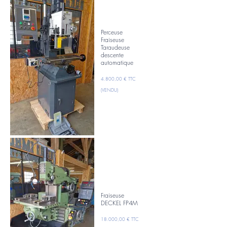
Perceuse
Fraiseuse
Taraudeuse
descente
automatique
4.800,00 € TTC
(VENDU)
Fraiseuse
DECKEL FP4M
18.000,00 € TTC