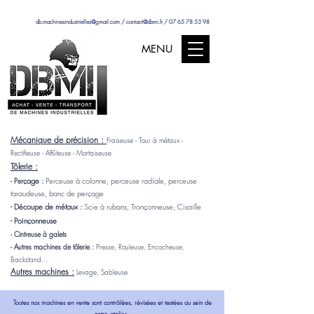
db.machinesindustrielles@gmail.com
/
contact@dbmi.fr
/
07 65 78 53 98
MENU
Mécanique de précision :
Fraiseuse - Tour à métaux -
Rectifieuse - Affûteuse - Mortaiseuse
Tôlerie :
rçage :
Perceuse à colonne, perceuse radiale, perceuse
- Pe
taraudeuse, banc de perçage
- Découpe de métaux :
Scie à rubans, Tronçonneuse, Cisaille
- Poinçonneuse
- Cintreuse à galets
- Autres machines de tôlerie :
Presse, Rouleuse, Encocheuse,
Backstand...
Autres machines :
Levage, Sableuse
Toutes nos machines en vente sont contrôlées, révisées et testées au sein de